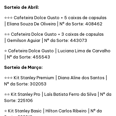
Alimentação
Sorteio de Abril:
⭐⭐⭐ Cafeteira Dolce Gusto + 5 caixas de capsulas
Compre Online
| Eliana Souza De Oliveira | N° da Sorte: 408462
⭐⭐ Cafeteira Dolce Gusto + 3 caixas de capsulas
Programa de benefícios
| Gemilson Aguiar | N° da Sorte: 443073
⭐ Cafeteira Dolce Gusto | Luciana Lima de Carvalho
| N° da Sorte: 455543
Sorteio de Março:
⭐⭐⭐ Kit Stanley Premium | Diana Aline dos Santos |
N° da Sorte: 302053
⭐⭐ Kit Stanley Pro | Laís Batista Ferro da Silva | N° da
Sorte: 225106
⭐ Kit Stanley Basic | Hilton Carlos Ribeiro | N° da