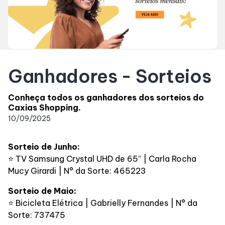
Horários
Entretenimento
Ganhadores - Sorteios
Cinema
Conheça todos os ganhadores dos sorteios do
Caxias Shopping.
Eventos
10/09/2025
Fique por dentro
Sorteio de Junho:
⭐ TV Samsung Crystal UHD de 65” | Carla Rocha
Mucy Girardi | N° da Sorte: 465223
Lojas e Restaurantes
Sorteio de Maio:
⭐ Bicicleta Elétrica | Gabrielly Fernandes | N° da
Lojas
Sorte: 737475