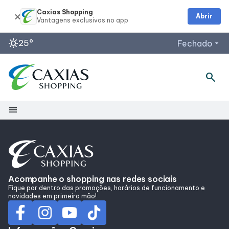
Caxias Shopping
Abrir
sunny
25°
Fechado
arrow_drop_down
Horários de Funcionamento
search
Lojas e Quiosques
Alimentação e Lazer
menu
De segunda a sábado: 10h às 23h
Shopping
Acessar todos os horários
Mapa Interno
Acompanhe o shopping nas redes sociais
Fique por dentro das promoções, horários de funcionamento e
Como Chegar
novidades em primeira mão!
Facilidades