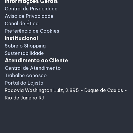
Informações Gerais
Central de Privacidade
Horários
Aviso de Privacidade
Canal de Ética
Preferência de Cookies
Entretenimento
Institucional
Sobre o Shopping
Cinema
Sustentabilidade
Atendimento ao Cliente
Eventos
Central de Atendimento
Trabalhe conosco
Portal do Lojista
Fique por dentro
Rodovia Washington Luiz, 2.895 - Duque de Caxias -
Rio de Janeiro RJ
Lojas e Restaurantes
Lojas